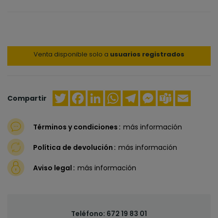
Venta disponible solo a
usuarios registrados
Twitter
Facebook
LinkedIn
WhatsApp
Telegram
Messenger
Teams
Email
Compartir
Términos y condiciones
más información
Política de devolución
más información
Aviso legal
más información
Teléfono:
672 19 83 01