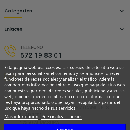
Categorías

Enlaces

TELÉFONO
672 19 83 01
Esta página web usa cookies. Las cookies de este sitio web se
usan para personalizar el contenido y los anuncios, ofrecer
EMAIL
funciones de redes sociales y analizar el tráfico. Además,
info@comercialmatiner.com
compartimos información sobre el uso que haga del sitio web
con nuestros partners de redes sociales, publicidad y análisis
web, quienes pueden combinarla con otra información que
SITUACIÓN
les haya proporcionado o que hayan recopilado a partir del
POLIGONO RAMONET Nave 7 (CAMI DELS
uso que haya hecho de sus servicios.
LLADRES)
Más información
Personalizar cookies
12550 ALMASORA