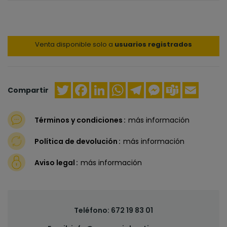
Venta disponible solo a
usuarios registrados
Twitter
Facebook
LinkedIn
WhatsApp
Telegram
Messenger
Teams
Email
Compartir
Términos y condiciones
más información
Política de devolución
más información
Aviso legal
más información
Teléfono:
672 19 83 01