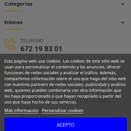
Categorías

Enlaces

TELÉFONO
672 19 83 01
Esta página web usa cookies. Las cookies de este sitio web se
usan para personalizar el contenido y los anuncios, ofrecer
EMAIL
funciones de redes sociales y analizar el tráfico. Además,
info@comercialmatiner.com
compartimos información sobre el uso que haga del sitio web
con nuestros partners de redes sociales, publicidad y análisis
web, quienes pueden combinarla con otra información que
SITUACIÓN
les haya proporcionado o que hayan recopilado a partir del
POLIGONO RAMONET Nave 7 (CAMI DELS
uso que haya hecho de sus servicios.
LLADRES)
Más información
Personalizar cookies
12550 ALMASORA
ACEPTO