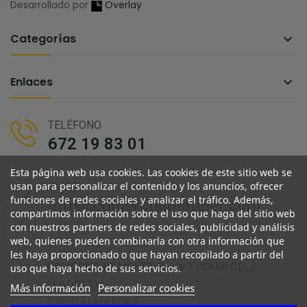
Desarrollado por
Overlay
Categorías

Enlaces

TELÉFONO
672 19 83 01
Esta página web usa cookies. Las cookies de este sitio web se
usan para personalizar el contenido y los anuncios, ofrecer
EMAIL
funciones de redes sociales y analizar el tráfico. Además,
info@comercialmatiner.com
compartimos información sobre el uso que haga del sitio web
con nuestros partners de redes sociales, publicidad y análisis
web, quienes pueden combinarla con otra información que
SITUACIÓN
les haya proporcionado o que hayan recopilado a partir del
POLIGONO RAMONET Nave 7 (CAMI DELS
uso que haya hecho de sus servicios.
LLADRES)
Más información
Personalizar cookies
12550 ALMASORA