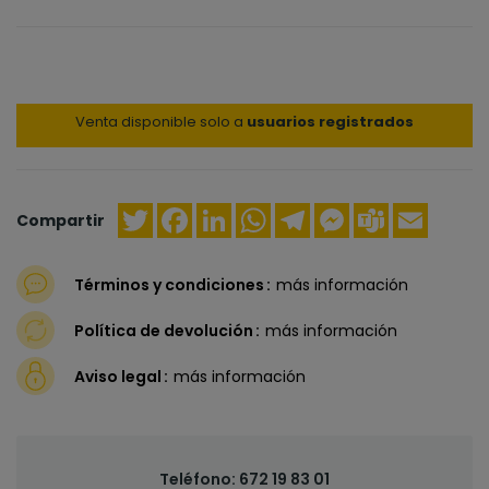
Venta disponible solo a
usuarios registrados
Twitter
Facebook
LinkedIn
WhatsApp
Telegram
Messenger
Teams
Email
Compartir
Términos y condiciones
más información
Política de devolución
más información
Aviso legal
más información
Teléfono:
672 19 83 01