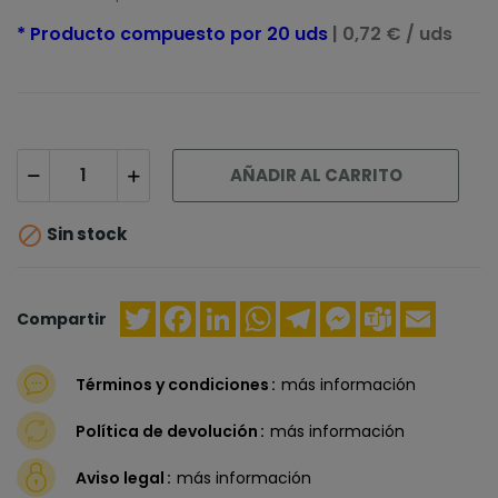
* Producto compuesto por 20 uds
| 0,72 € / uds
AÑADIR AL CARRITO

Sin stock
Twitter
Facebook
LinkedIn
WhatsApp
Telegram
Messenger
Teams
Email
Compartir
Términos y condiciones
más información
Política de devolución
más información
Aviso legal
más información