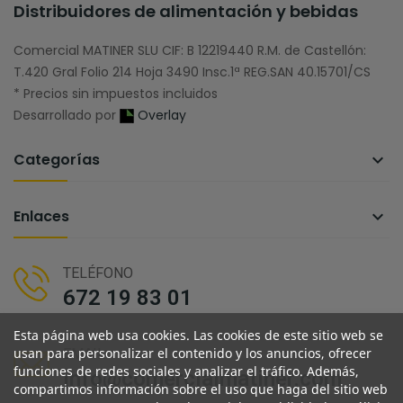
Distribuidores de alimentación y bebidas
Comercial MATINER SLU CIF: B 12219440 R.M. de Castellón:
T.420 Gral Folio 214 Hoja 3490 Insc.1ª REG.SAN 40.15701/CS
* Precios sin impuestos incluidos
Desarrollado por
Overlay
Categorías

Enlaces

TELÉFONO
672 19 83 01
Esta página web usa cookies. Las cookies de este sitio web se
usan para personalizar el contenido y los anuncios, ofrecer
EMAIL
funciones de redes sociales y analizar el tráfico. Además,
info@comercialmatiner.com
compartimos información sobre el uso que haga del sitio web