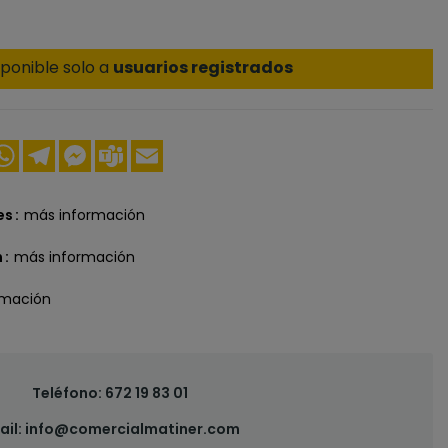
ponible solo a
usuarios registrados
ook
nkedIn
WhatsApp
Telegram
Messenger
Teams
Email
es
más información
n
más información
rmación
Teléfono:
672 19 83 01
ail:
info@comercialmatiner.com