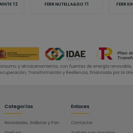
WHITE T2
FERR NUTELLA&GO T1
FERR KI
oconsumo y almacenamiento, con fuentes de energía renovable, 
 Recuperación, Transformación y Resiliencia, financiado por la U
Categorías
Enlaces
Novedades, Galletas y Pan
Contactar
Grefusa
Trabaja con nosotros