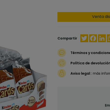
Venta dis
Twitter
Faceb
Li
Compartir
Términos y condicion
Política de devolució
Aviso legal
más info
Em