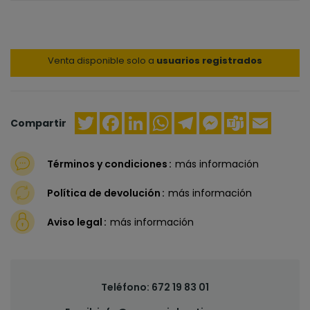
Venta disponible solo a
usuarios registrados
Twitter
Facebook
LinkedIn
WhatsApp
Telegram
Messenger
Teams
Email
Compartir
Términos y condiciones
más información
Política de devolución
más información
Aviso legal
más información
Teléfono:
672 19 83 01