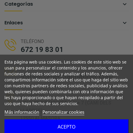
Categorías

Enlaces

TELÉFONO
672 19 83 01
Esta página web usa cookies. Las cookies de este sitio web se
usan para personalizar el contenido y los anuncios, ofrecer
EMAIL
funciones de redes sociales y analizar el tráfico. Además,
info@comercialmatiner.com
compartimos información sobre el uso que haga del sitio web
con nuestros partners de redes sociales, publicidad y análisis
web, quienes pueden combinarla con otra información que
SITUACIÓN
les haya proporcionado o que hayan recopilado a partir del
POLIGONO RAMONET Nave 7 (CAMI DELS
uso que haya hecho de sus servicios.
LLADRES)
Más información
Personalizar cookies
12550 ALMASORA
ACEPTO