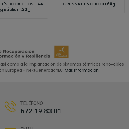
TT'S BOCADITOS O&R
GRE SNATT'S CHOCO 68g
g sticker 1.30_
así como a la implantación de sistemas térmicos renovables
nión Europea - NextGenerationEU.
Más información
.
TELÉFONO
672 19 83 01