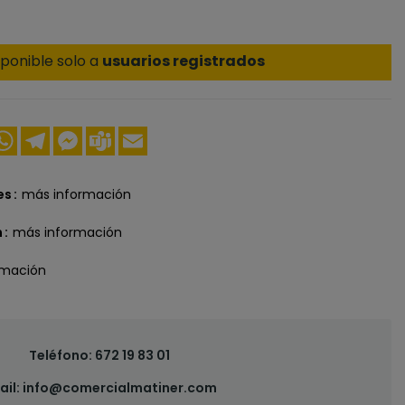
ponible solo a
usuarios registrados
ook
nkedIn
WhatsApp
Telegram
Messenger
Teams
Email
es
más información
n
más información
rmación
Teléfono:
672 19 83 01
ail:
info@comercialmatiner.com