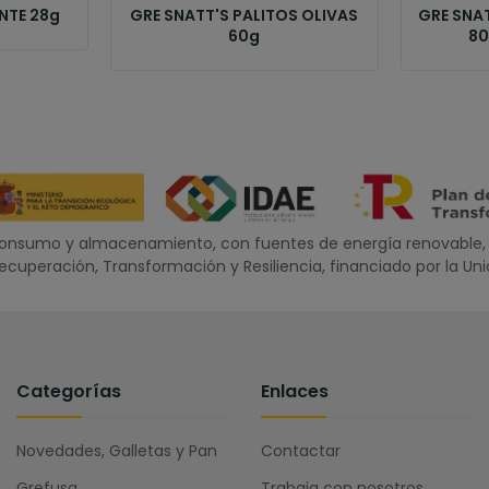
NTE 28g
GRE SNATT'S PALITOS OLIVAS
GRE SNA
60g
80
oconsumo y almacenamiento, con fuentes de energía renovable, 
 Recuperación, Transformación y Resiliencia, financiado por la U
Categorías
Enlaces
Novedades, Galletas y Pan
Contactar
Grefusa
Trabaja con nosotros