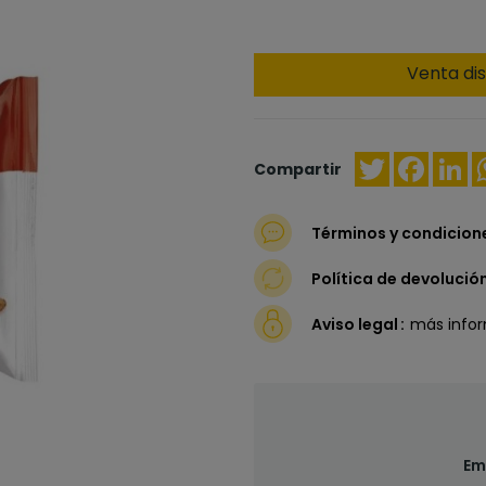
Venta dis
Twitter
Faceb
Li
Compartir
Términos y condicion
Política de devolució
Aviso legal
más info
Em