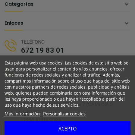
Categorías

Enlaces

TELÉFONO
672 19 83 01
Esta página web usa cookies. Las cookies de este sitio web se
usan para personalizar el contenido y los anuncios, ofrecer
EMAIL
funciones de redes sociales y analizar el tráfico. Además,
info@comercialmatiner.com
compartimos información sobre el uso que haga del sitio web
con nuestros partners de redes sociales, publicidad y análisis
web, quienes pueden combinarla con otra información que
SITUACIÓN
les haya proporcionado o que hayan recopilado a partir del
POLIGONO RAMONET Nave 7 (CAMI DELS
uso que haya hecho de sus servicios.
LLADRES)
Más información
Personalizar cookies
12550 ALMASORA
ACEPTO