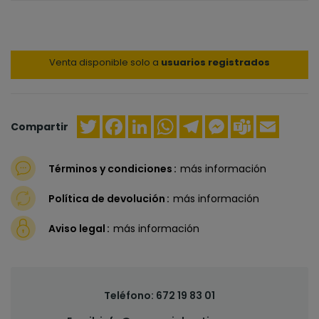
Venta disponible solo a
usuarios registrados
Twitter
Facebook
LinkedIn
WhatsApp
Telegram
Messenger
Teams
Email
Compartir
Términos y condiciones
más información
Política de devolución
más información
Aviso legal
más información
Teléfono:
672 19 83 01