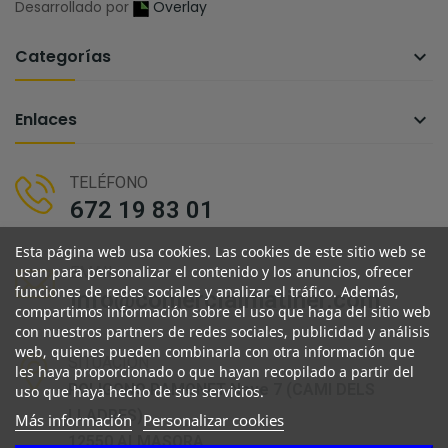
Desarrollado por
Overlay
Categorías

Enlaces

TELÉFONO
672 19 83 01
Esta página web usa cookies. Las cookies de este sitio web se
usan para personalizar el contenido y los anuncios, ofrecer
EMAIL
funciones de redes sociales y analizar el tráfico. Además,
info@comercialmatiner.com
compartimos información sobre el uso que haga del sitio web
con nuestros partners de redes sociales, publicidad y análisis
web, quienes pueden combinarla con otra información que
SITUACIÓN
les haya proporcionado o que hayan recopilado a partir del
POLIGONO RAMONET Nave 7 (CAMI DELS
uso que haya hecho de sus servicios.
LLADRES)
Más información
Personalizar cookies
12550 ALMASORA