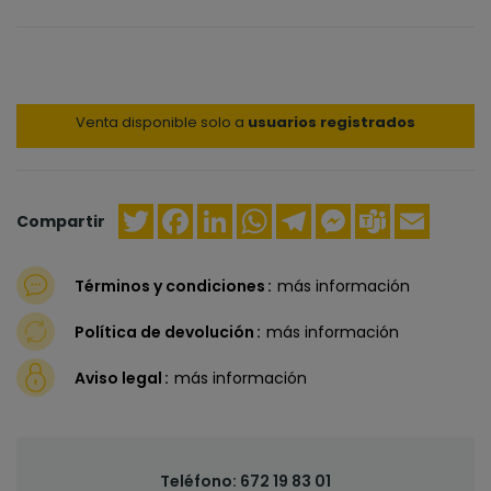
Venta disponible solo a
usuarios registrados
Twitter
Facebook
LinkedIn
WhatsApp
Telegram
Messenger
Teams
Email
Compartir
Términos y condiciones
más información
Política de devolución
más información
Aviso legal
más información
Teléfono:
672 19 83 01