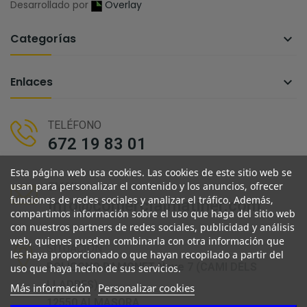
Desarrollado por
Overlay
Categorías

Enlaces

TELÉFONO
672 19 83 01
Esta página web usa cookies. Las cookies de este sitio web se
usan para personalizar el contenido y los anuncios, ofrecer
EMAIL
funciones de redes sociales y analizar el tráfico. Además,
info@comercialmatiner.com
compartimos información sobre el uso que haga del sitio web
con nuestros partners de redes sociales, publicidad y análisis
web, quienes pueden combinarla con otra información que
SITUACIÓN
les haya proporcionado o que hayan recopilado a partir del
POLIGONO RAMONET Nave 7 (CAMI DELS
uso que haya hecho de sus servicios.
LLADRES)
Más información
Personalizar cookies
12550 ALMASORA