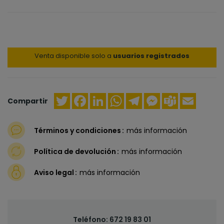
Venta disponible solo a
usuarios registrados
Twitter
Facebook
LinkedIn
WhatsApp
Telegram
Messenger
Teams
Email
Compartir
Términos y condiciones
más información
Política de devolución
más información
Aviso legal
más información
Teléfono:
672 19 83 01