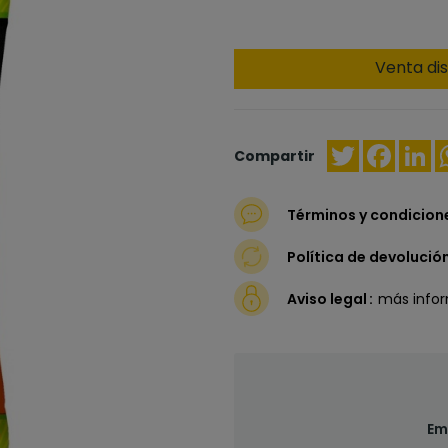
Venta dis
Twitter
Faceb
Li
Compartir
Términos y condicion
Política de devolució
Aviso legal
más info
Em