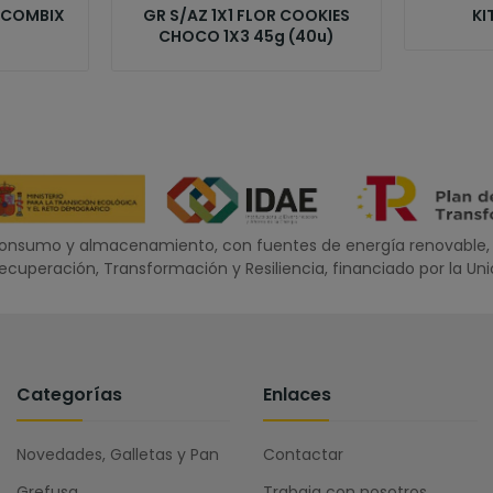
+ COMBIX
GR S/AZ 1X1 FLOR COOKIES
KI
CHOCO 1X3 45g (40u)
oconsumo y almacenamiento, con fuentes de energía renovable, 
 Recuperación, Transformación y Resiliencia, financiado por la U
Categorías
Enlaces
Novedades, Galletas y Pan
Contactar
Grefusa
Trabaja con nosotros