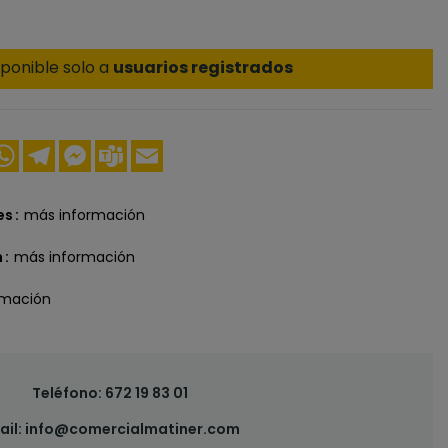
ponible solo a
usuarios registrados
ook
nkedIn
WhatsApp
Telegram
Messenger
Teams
Email
es
más información
n
más información
rmación
Teléfono:
672 19 83 01
ail:
info@comercialmatiner.com