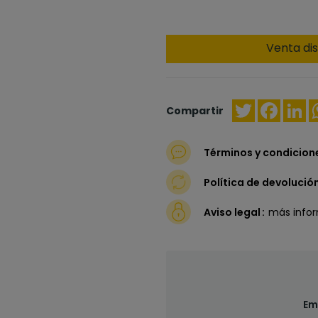
Venta dis
Twitter
Faceb
Li
Compartir
Términos y condicion
Política de devolució
Aviso legal
más info
Em