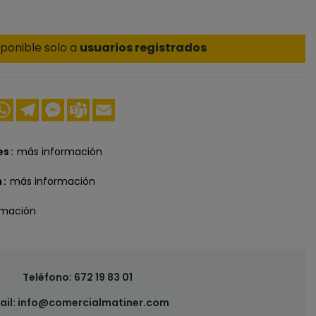
ponible solo a
usuarios registrados
ook
nkedIn
WhatsApp
Telegram
Messenger
Teams
Email
es
más información
n
más información
rmación
Teléfono:
672 19 83 01
ail:
info@comercialmatiner.com