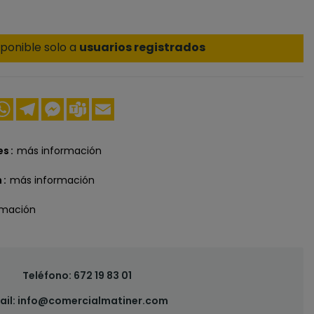
ponible solo a
usuarios registrados
ook
nkedIn
WhatsApp
Telegram
Messenger
Teams
Email
es
más información
n
más información
rmación
Teléfono:
672 19 83 01
ail:
info@comercialmatiner.com