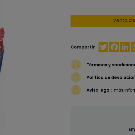
Venta dis
Twitter
Faceb
Li
Compartir
Términos y condicion
Política de devolució
Aviso legal
más info
Em