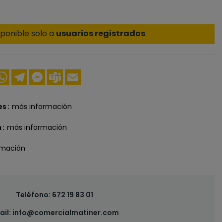
ponible solo a
usuarios registrados
ook
nkedIn
WhatsApp
Telegram
Messenger
Teams
Email
es
más información
n
más información
rmación
Teléfono:
672 19 83 01
ail:
info@comercialmatiner.com