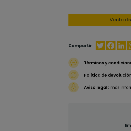
Venta dis
Twitter
Faceb
Li
Compartir
Términos y condicion
Política de devolució
Aviso legal
más info
Em