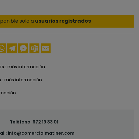
ponible solo a
usuarios registrados
ook
nkedIn
WhatsApp
Telegram
Messenger
Teams
Email
es
más información
n
más información
rmación
Teléfono:
672 19 83 01
ail:
info@comercialmatiner.com