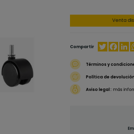
Venta dis
Twitter
Faceb
Li
Compartir
Términos y condicion
Política de devolució
Aviso legal
más info
Em